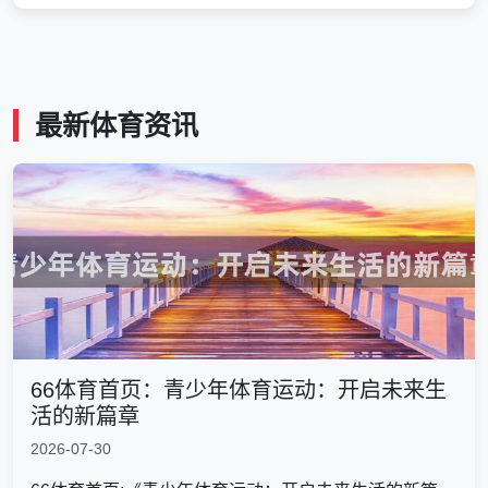
最新体育资讯
66体育首页：青少年体育运动：开启未来生
活的新篇章
2026-07-30