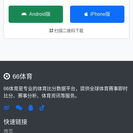
Android版
iPhone版
扫描二维码下载
66体育
66体育是专业的体育比分数据平台，提供全球体育赛事即时
比分、赛事分析、体育资讯等服务。
快速链接
首页