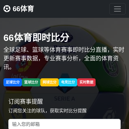
66体育
66体育即时比分
全球足球、篮球等体育赛事即时比分直播，实时
更新赛事数据，专业赛事分析，全面的体育资
讯。
足球比分
篮球比分
网球比分
电竞比分
实时数据
订阅赛事提醒
订阅您关注的球队，获取实时比分提醒