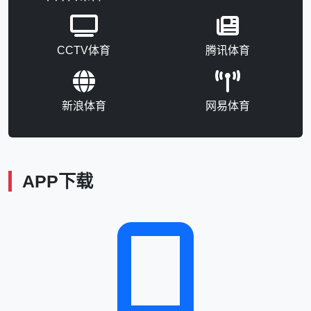
CCTV体育
腾讯体育
新浪体育
网易体育
APP下载