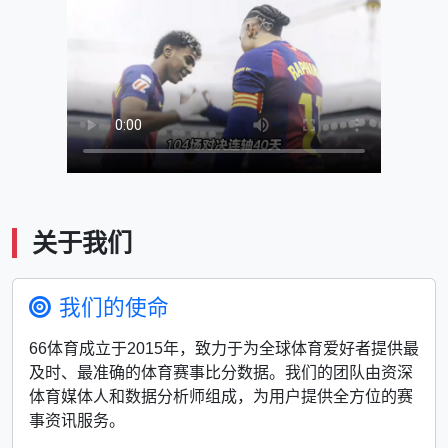
关于我们
我们的使命
66体育成立于2015年，致力于为全球体育爱好者提供最
及时、最准确的体育赛事比分数据。我们的团队由资深
体育媒体人和数据分析师组成，为用户提供全方位的赛
事资讯服务。